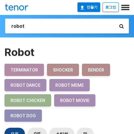
만들기
로그인
Robot
TERMINATOR
SHOCKER
BENDER
ROBOT DANCE
ROBOT MEME
ROBOT CHICKEN
ROBOT MOVIE
ROBOT DOG
모두
GIF
스티커
밈