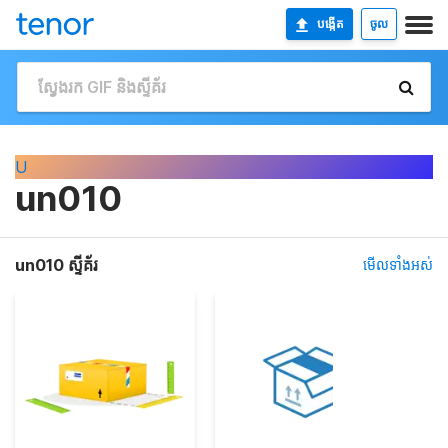
បង្កើត
ចូល
U
un010
un010 ស្ទីគ័រ
មើលទាំងអស់