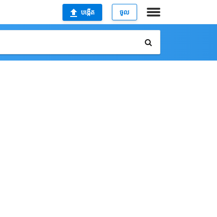
បង្កើត
ចូល