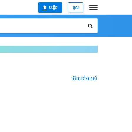
បង្កើត
ចូល
មើលទាំងអស់