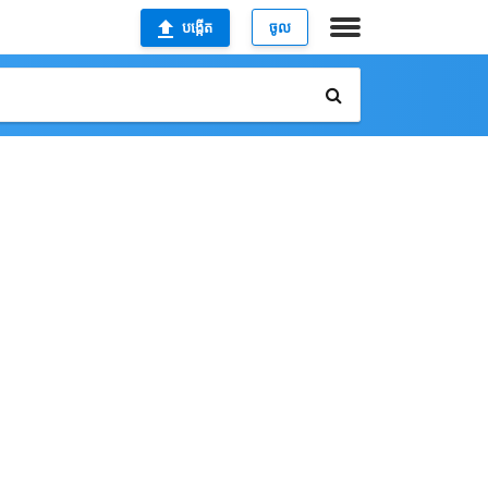
បង្កើត
ចូល