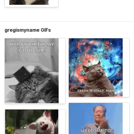
gregismyname GIFs