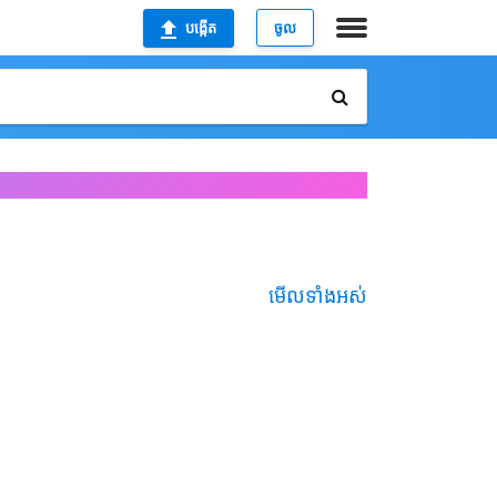
បង្កើត
ចូល
មើលទាំងអស់