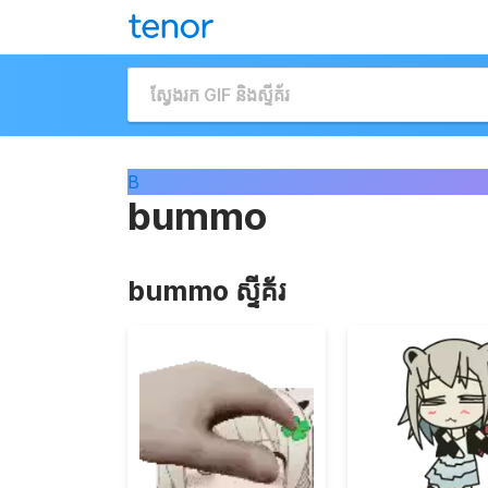
B
bummo
bummo ស្ទីគ័រ