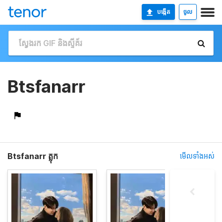
បង្កើត
ចូល
Btsfanarr
Btsfanarr ត្លុក
មើលទាំងអស់