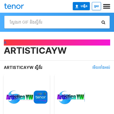
បង្កើត
ចូល
A
ARTISTICAYW
ARTISTICAYW ស្ទីគ័រ
មើលទាំងអស់