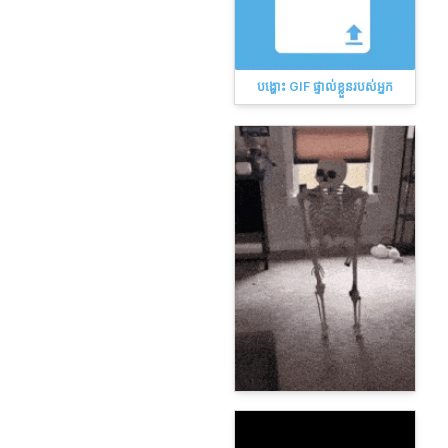
បង្ហោះ GIF ផ្ទាល់ខ្លួនរបស់អ្នក