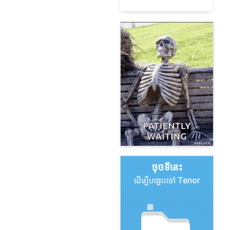
ចុច​ទីនេះ
ដើម្បីបង្ហោះទៅ Tenor