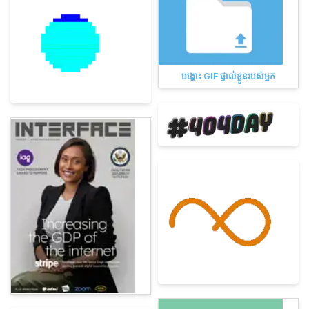
បង្ហោះ GIF ផ្ទាល់ខ្លួនរបស់អ្នក