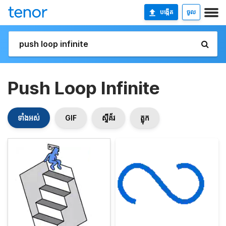
បង្កើត
ចូល
Push Loop Infinite
ទាំងអស់
GIF
ស្ទីគ័រ
ត្លុក