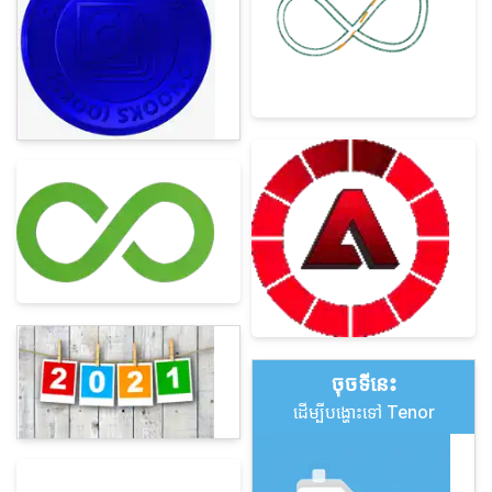
ចុច​ទីនេះ
ដើម្បីបង្ហោះទៅ Tenor