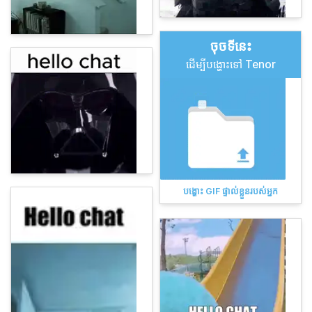
ចុច​ទីនេះ
ដើម្បីបង្ហោះទៅ Tenor
បង្ហោះ GIF ផ្ទាល់ខ្លួនរបស់អ្នក