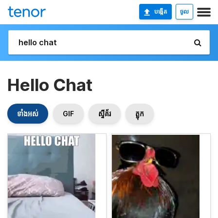
បង្កើត
ចូល
Hello Chat
ទាំងអស់
GIF
ស្ទីគ័រ
ត្លុក