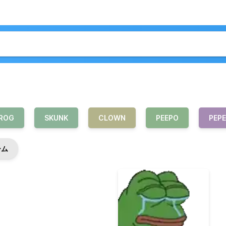
ROG
SKUNK
CLOWN
PEEPO
PEPE
ーム