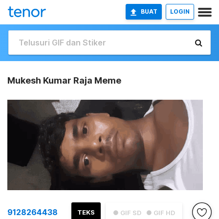
BUAT
LOGIN
Mukesh Kumar Raja Meme
9128264438
TEKS
● GIF SD
● GIF HD