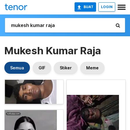
BUAT
LOGIN
Mukesh Kumar Raja
Semua
GIF
Stiker
Meme