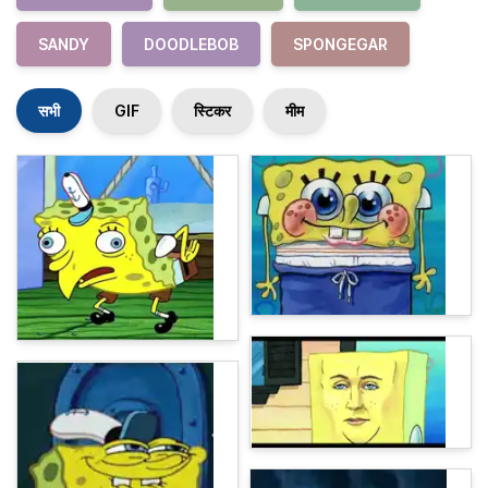
SANDY
DOODLEBOB
SPONGEGAR
सभी
GIF
स्टिकर
मीम