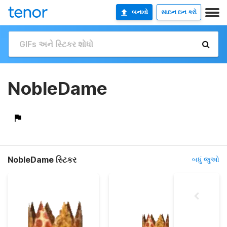
બનાવો
સાઇન ઇન કરો
NobleDame
NobleDame સ્ટિકર
બધું જુઓ