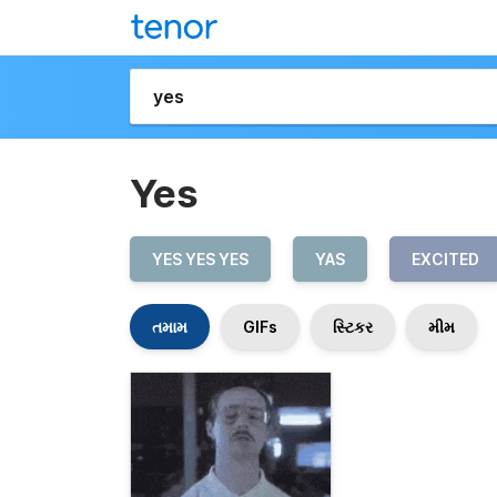
Yes
YES YES YES
YAS
EXCITED
તમામ
GIFs
સ્ટિકર
મીમ