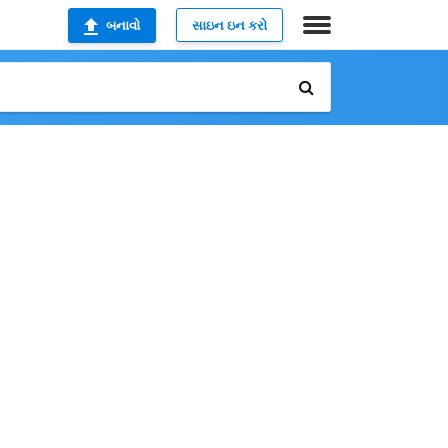
બનાવો
સાઇન ઇન કરો