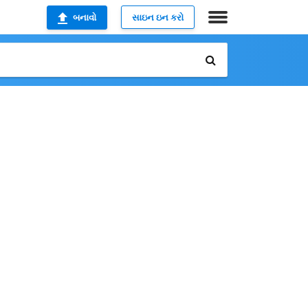
બનાવો
સાઇન ઇન કરો