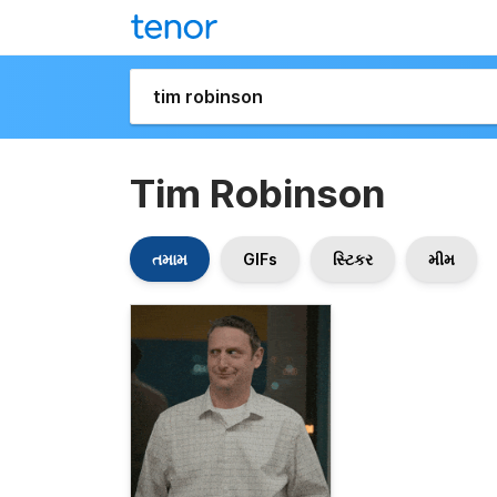
Tim Robinson
તમામ
GIFs
સ્ટિકર
મીમ