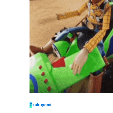
Z
zukuyomi