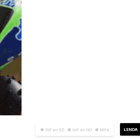
LENDA
● GIF en SD
● GIF en HD
● MP4