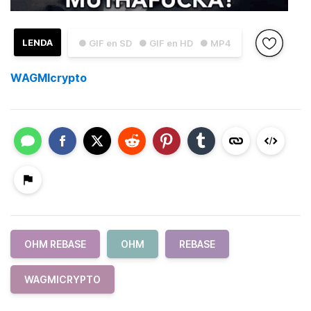
LENDA
● GIF en SD
● GIF en HD
● MP4
WAGMIcrypto
OHM REBASE
OHM
REBASE
WAGMICRYPTO