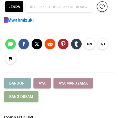
LENDA
● GIF en SD
● GIF en HD
● MP4
M
Mwahmizuki
BANDORI
AYA
AYA MARUYAMA
BANG DREAM
Compartir URL