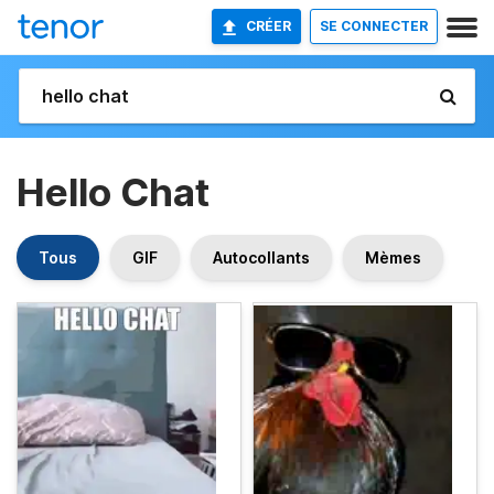
CRÉER
SE CONNECTER
Hello Chat
Tous
GIF
Autocollants
Mèmes