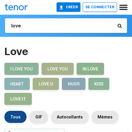
CRÉER
SE CONNECTER
Love
I LOVE YOU
LOVE YOU
IN LOVE
HEART
LOVE U
HUGS
KISS
LOVE IT
Tous
GIF
Autocollants
Mèmes