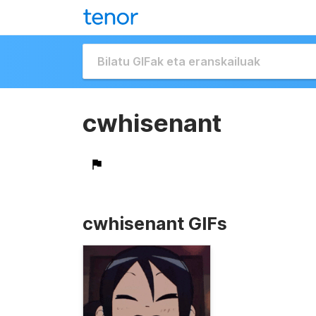
cwhisenant
cwhisenant GIFs