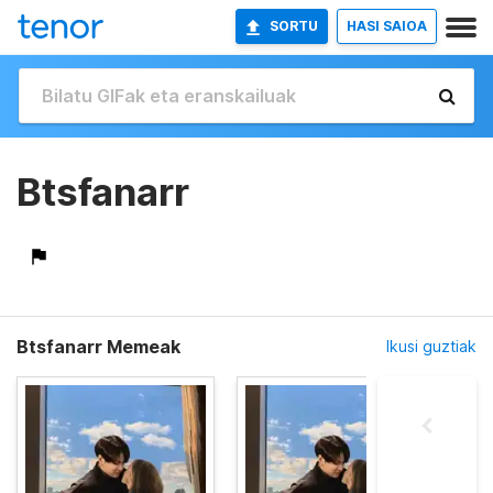
SORTU
HASI SAIOA
Btsfanarr
Btsfanarr Memeak
Ikusi guztiak