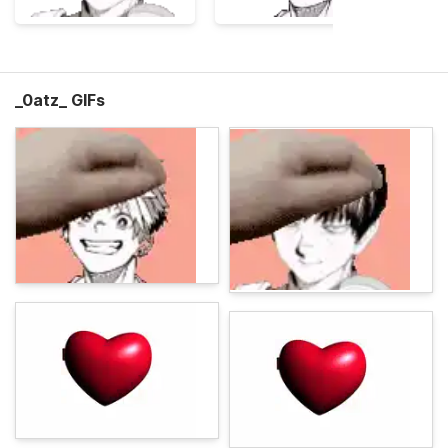
_0atz_ GIFs