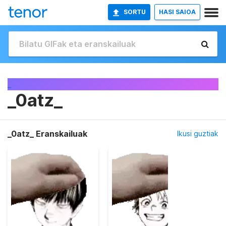
SORTU
HASI SAIOA
_
_0atz_
_0atz_ Eranskailuak
Ikusi guztiak