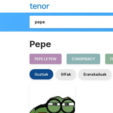
Pepe
PEPE LE PEW
CONSPIRACY
F
Guztiak
GIFak
Eranskailuak