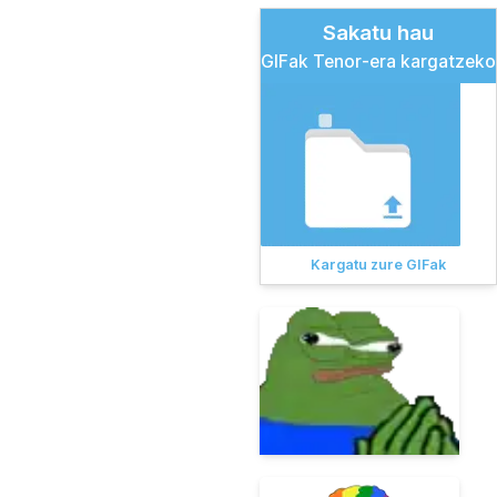
Sakatu hau
GIFak Tenor-era kargatzeko
Kargatu zure GIFak