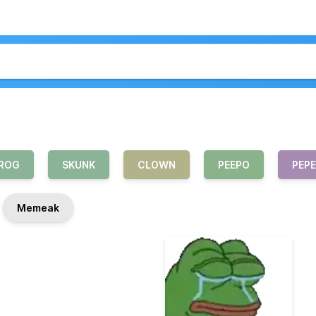
ROG
SKUNK
CLOWN
PEEPO
PEPE
Memeak