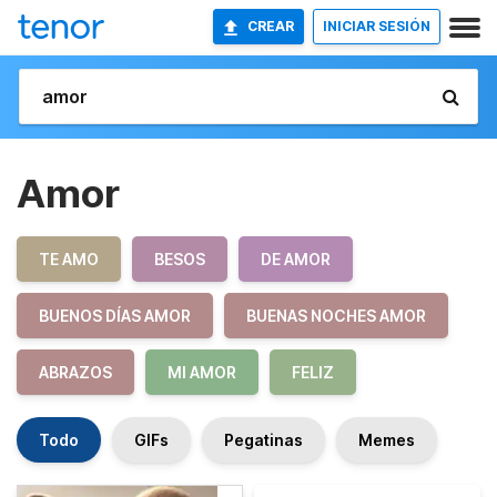
CREAR
INICIAR SESIÓN
Amor
TE AMO
BESOS
DE AMOR
BUENOS DÍAS AMOR
BUENAS NOCHES AMOR
ABRAZOS
MI AMOR
FELIZ
Todo
GIFs
Pegatinas
Memes