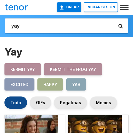
CREAR
INICIAR SESIÓN
Yay
KERMIT YAY
KERMIT THE FROG YAY
EXCITED
HAPPY
YAS
Todo
GIFs
Pegatinas
Memes