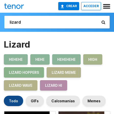
CREAR
ACCEDER
Lizard
HEHEHE
HEHE
HEHEHEHE
HIGH
LIZARD HOPPERS
LIZARD MEME
LIZARD WAVE
LIZARD HI
Todo
GIFs
Calcomanías
Memes