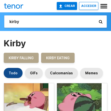
CREAR
ACCEDER
Kirby
KIRBY FALLING
KIRBY EATING
Todo
GIFs
Calcomanías
Memes