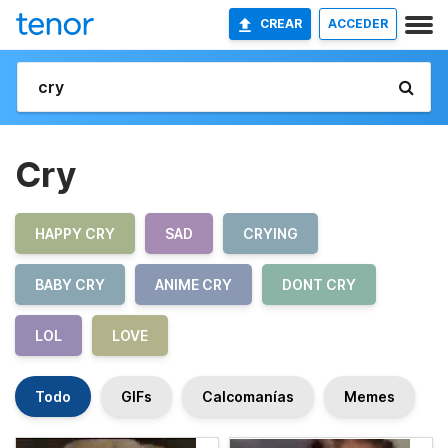
CREAR
ACCEDER
Cry
HAPPY CRY
SAD
CRYING
BABY CRY
ANIME CRY
DONT CRY
LOL
LOVE
Todo
GIFs
Calcomanías
Memes