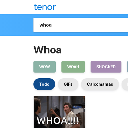
Whoa
WOW
WOAH
SHOCKED
Todo
GIFs
Calcomanías