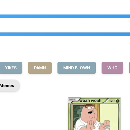
YIKES
DAMN
MIND BLOWN
WHO
Memes