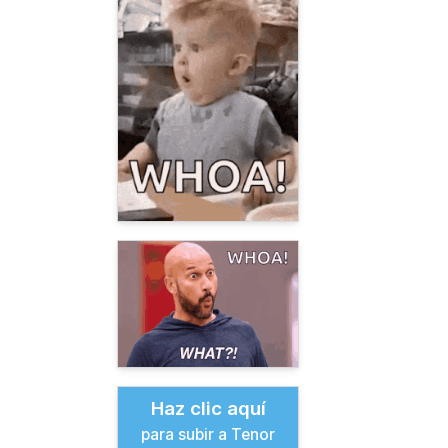
Haz clic aquí
para subir a Tenor