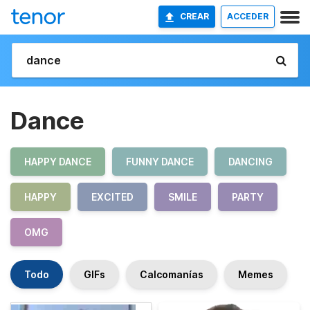
CREAR
ACCEDER
Dance
HAPPY DANCE
FUNNY DANCE
DANCING
HAPPY
EXCITED
SMILE
PARTY
OMG
Todo
GIFs
Calcomanías
Memes