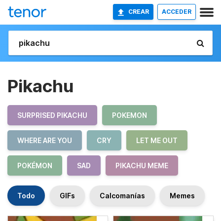
CREAR
ACCEDER
Pikachu
SURPRISED PIKACHU
POKEMON
WHERE ARE YOU
CRY
LET ME OUT
POKÉMON
SAD
PIKACHU MEME
Todo
GIFs
Calcomanías
Memes