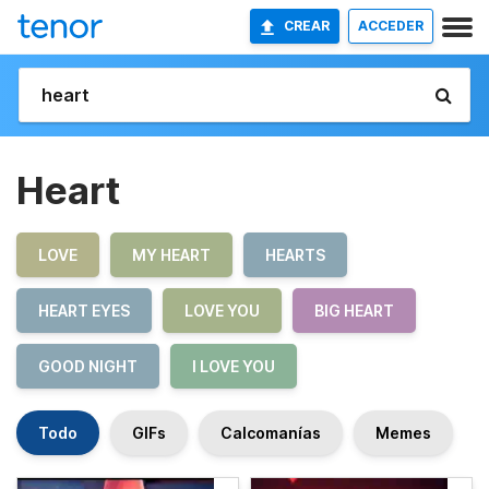
CREAR
ACCEDER
Heart
LOVE
MY HEART
HEARTS
HEART EYES
LOVE YOU
BIG HEART
GOOD NIGHT
I LOVE YOU
Todo
GIFs
Calcomanías
Memes