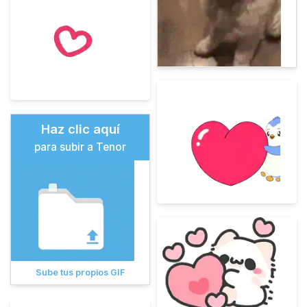
Haz clic aquí
para subir a Tenor
Sube tus propios GIF