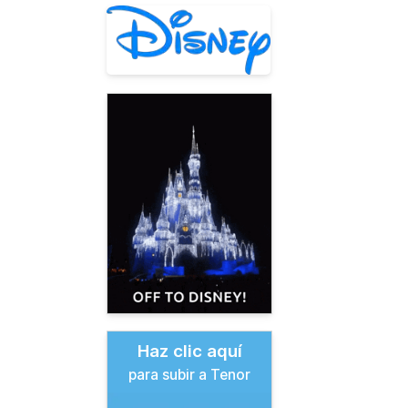
Haz clic aquí
para subir a Tenor