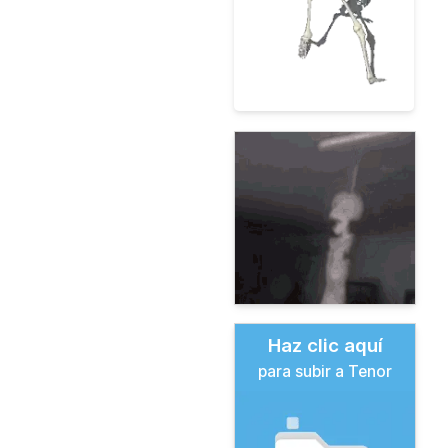
Haz clic aquí
para subir a Tenor