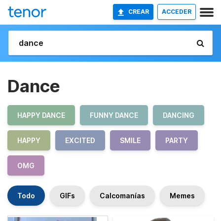
CREAR
ACCEDER
Dance
HAPPY DANCE
FUNNY DANCE
DANCING
HAPPY
EXCITED
SMILE
PARTY
OMG
Todo
GIFs
Calcomanías
Memes