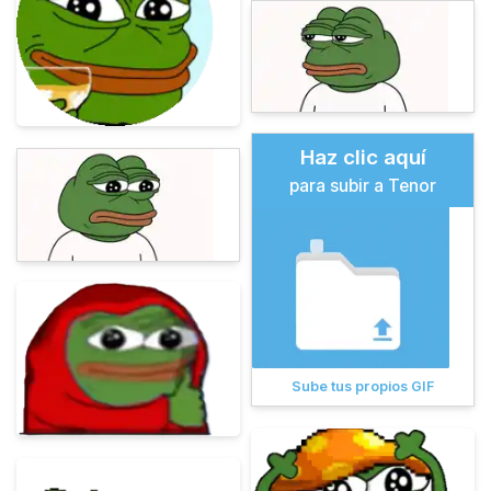
Haz clic aquí
para subir a Tenor
Sube tus propios GIF