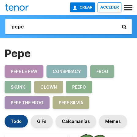
CREAR
ACCEDER
Pepe
PEPE LE PEW
CONSPIRACY
FROG
SKUNK
CLOWN
PEEPO
PEPE THE FROG
PEPE SILVIA
Todo
GIFs
Calcomanías
Memes