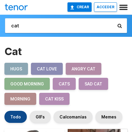
CREAR
ACCEDER
Cat
HUGS
CAT LOVE
ANGRY CAT
GOOD MORNING
CATS
SAD CAT
MORNING
CAT KISS
Todo
GIFs
Calcomanías
Memes