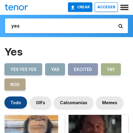
CREAR
ACCEDER
Yes
YES YES YES
YAS
EXCITED
YAY
NOD
Todo
GIFs
Calcomanías
Memes