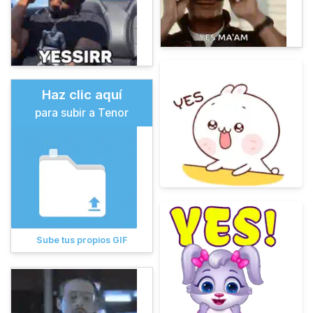
Haz clic aquí
para subir a Tenor
Sube tus propios GIF