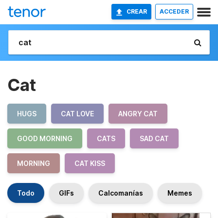
CREAR
ACCEDER
Cat
HUGS
CAT LOVE
ANGRY CAT
GOOD MORNING
CATS
SAD CAT
MORNING
CAT KISS
Todo
GIFs
Calcomanías
Memes