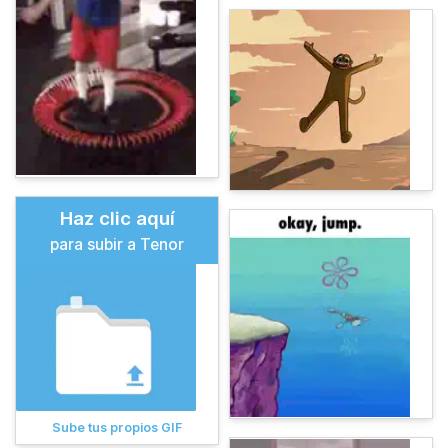
Haz clic aquí
para subir a Tenor
Sube tus propios GIF