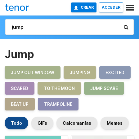
CREAR
ACCEDER
Jump
JUMP OUT WINDOW
JUMPING
EXCITED
SCARED
TO THE MOON
JUMP SCARE
BEAT UP
TRAMPOLINE
Todo
GIFs
Calcomanías
Memes