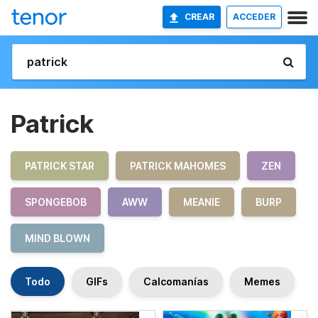
CREAR
ACCEDER
Patrick
PATRICK STAR
PATRICK MAHOMES
ZEN
SPONGEBOB
AWW
MEANIE
BURP
MIND BLOWN
Todo
GIFs
Calcomanías
Memes