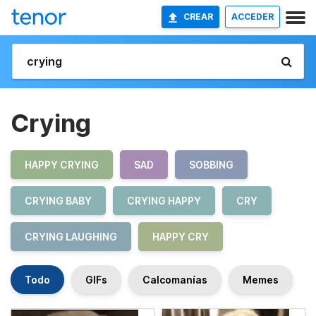
CREAR
ACCEDER
Crying
HAPPY CRYING
SAD
SOBBING
CRYING BABY
CRYING HAPPY
CRY
CRYING LAUGHING
HAPPY CRY
Todo
GIFs
Calcomanías
Memes