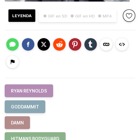
LEYENDA
● GIF en SD
● GIF en HD
● MP4
RYAN REYNOLDS
GODDAMMIT
DAMN
HITMANS BODYGUARD