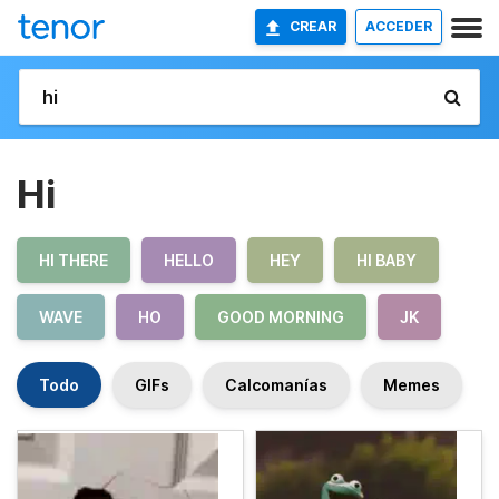
CREAR
ACCEDER
Hi
HI THERE
HELLO
HEY
HI BABY
WAVE
HO
GOOD MORNING
JK
Todo
GIFs
Calcomanías
Memes