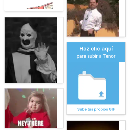
Haz clic aquí
para subir a Tenor
Sube tus propios GIF