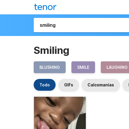
Smiling
BLUSHING
SMILE
LAUGHING
Todo
GIFs
Calcomanías